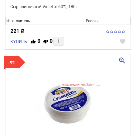
Сыр сливочный Violette​ 60%, 180 г
Изготовитель
Россия
221
Р
0
0
favorite
КУПИТЬ
zoom_in
-9%