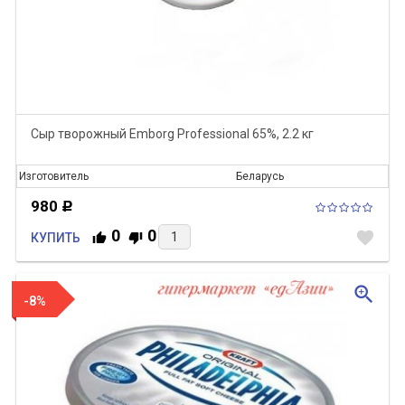
Сыр творожный Emborg Professional 65%, 2.2 кг
Изготовитель
Беларусь
980
Р
0
0
favorite
КУПИТЬ
zoom_in
-8%