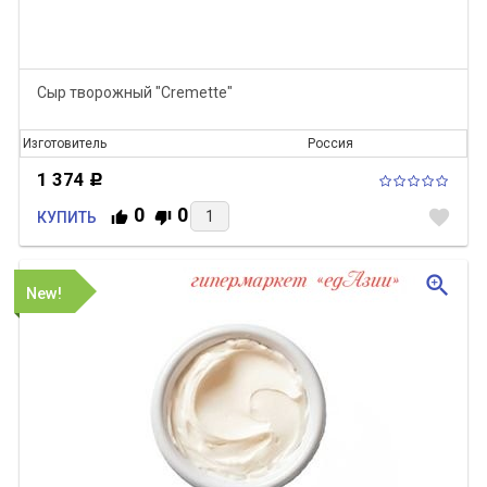
Сыр творожный "Cremette"
Изготовитель
Россия
1 374
Р
0
0
favorite
КУПИТЬ
zoom_in
New!