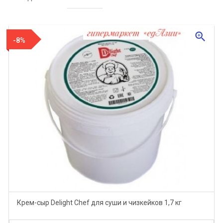
zoom_in
-8%
Крем-сыр Delight Chef для суши и чизкейков 1,7 кг