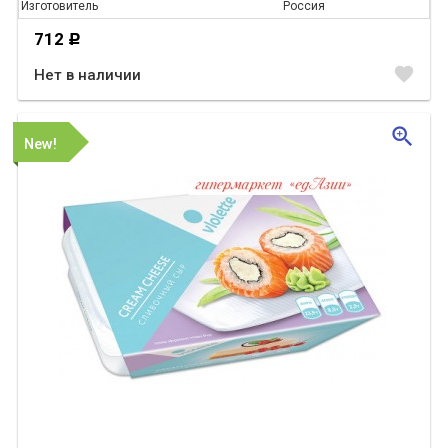
Изготовитель
Россия
712
Р
favorite
Нет в наличии
zoom_in
New!