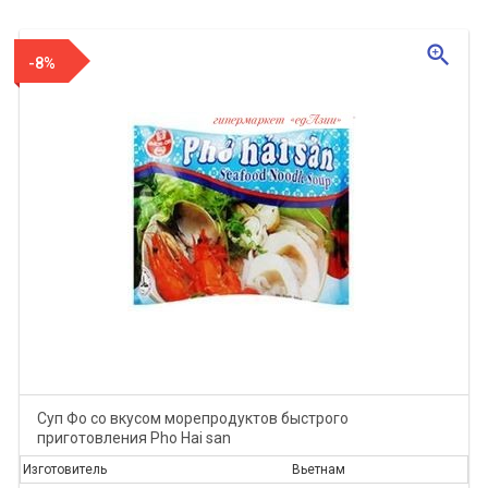
zoom_in
-8%
Суп Фо со вкусом морепродуктов быстрого
приготовления Pho Hai san
Изготовитель
Вьетнам