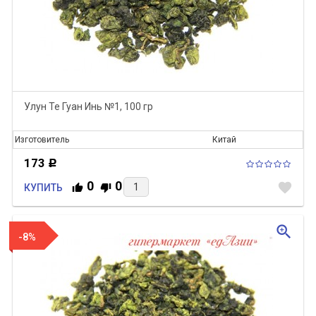
Улун Те Гуан Инь №1, 100 гр
Изготовитель
Китай
173
Р
0
0
favorite
КУПИТЬ
zoom_in
-8%