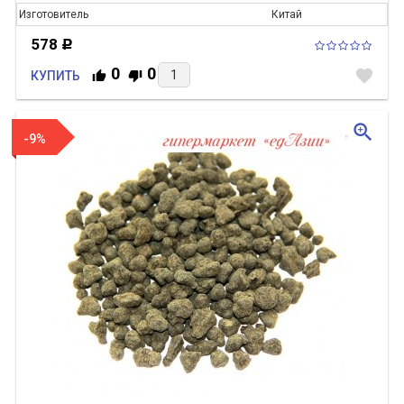
Изготовитель
Китай
578
Р
0
0
favorite
КУПИТЬ
zoom_in
-9%