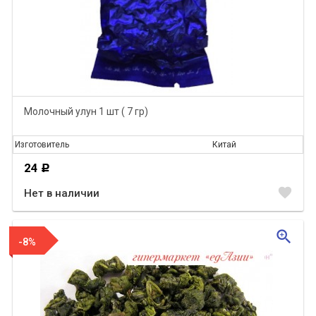
Молочный улун 1 шт ( 7 гр)
Изготовитель
Китай
24
Р
favorite
Нет в наличии
zoom_in
-8%