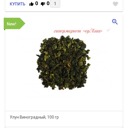
0
0
favorite
КУПИТЬ
zoom_in
New!
Улун Виноградный, 100 гр