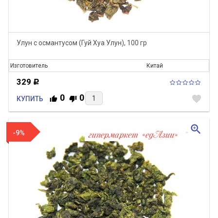
Улун с османтусом (Гуй Хуа Улун), 100 гр
Изготовитель
Китай
329
Р
0
0
favorite
КУПИТЬ
zoom_in
-9%