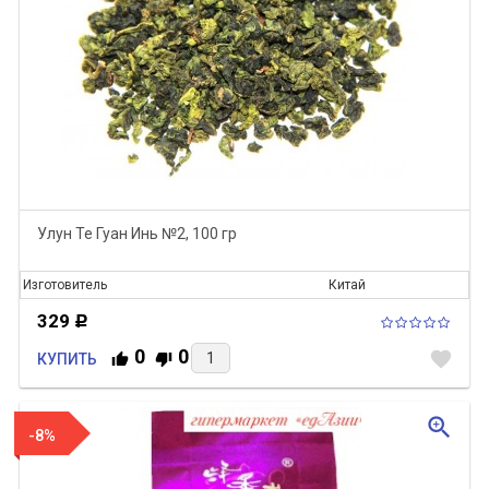
Улун Те Гуан Инь №2, 100 гр
Изготовитель
Китай
329
Р
0
0
favorite
КУПИТЬ
zoom_in
-8%