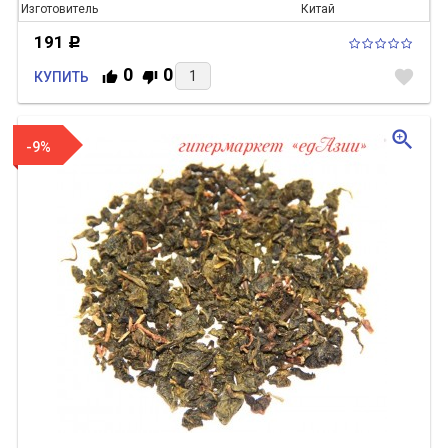
Изготовитель
Китай
191
Р
0
0
favorite
КУПИТЬ
zoom_in
-9%