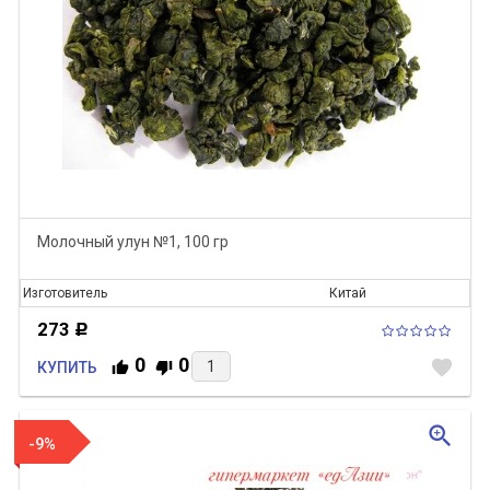
Молочный улун №1, 100 гр
Изготовитель
Китай
273
Р
0
0
favorite
КУПИТЬ
zoom_in
-9%