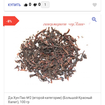
0
0
favorite
КУПИТЬ
zoom_in
-8%
Да Хун Пао №2 (второй категории) (Большой Красный
Халат), 100 гр