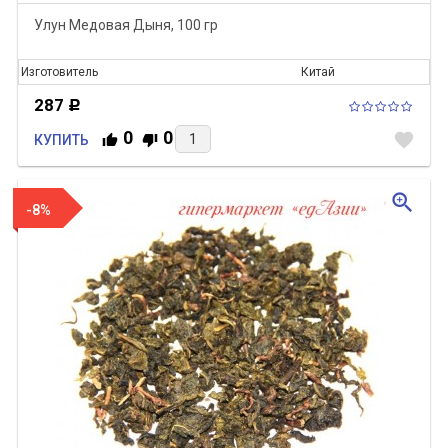
Улун Медовая Дыня, 100 гр
Изготовитель
Китай
287
Р
0
0
favorite
КУПИТЬ
zoom_in
-8%