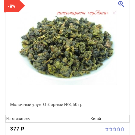
zoom_in
-8%
Молочный улун. Отборный №3, 50 гр
Изготовитель
Китай
377
Р