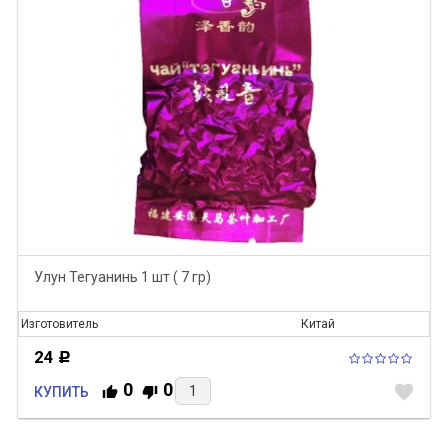
Улун Тегуанинь 1 шт ( 7 гр)
Изготовитель
Китай
24
Р
0
0
favorite
КУПИТЬ