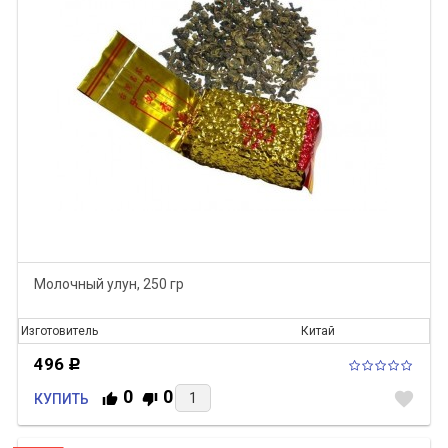
Молочный улун, 250 гр
Изготовитель
Китай
496
Р
0
0
favorite
КУПИТЬ