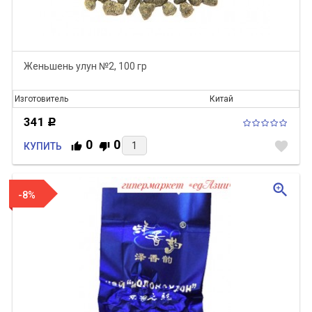
Женьшень улун №2, 100 гр
Изготовитель
Китай
341
Р
0
0
favorite
КУПИТЬ
zoom_in
-8%