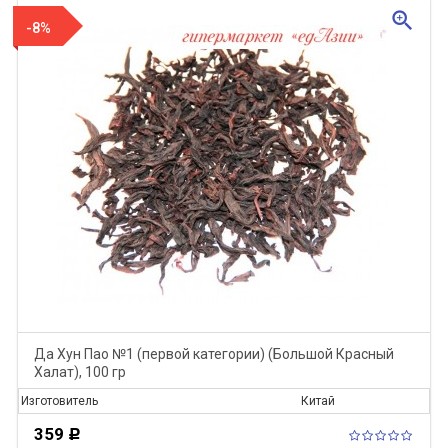
zoom_in
-8%
Да Хун Пао №1 (первой категории) (Большой Красный
Халат), 100 гр
Изготовитель
Китай
359
Р