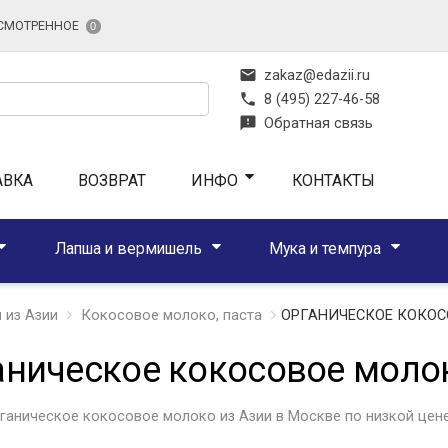
СМОТРЕННОЕ
0
mail
zakaz@edazii.ru
phone
8 (495) 227-46-58
feedback
Обратная связь
АВКА
ВОЗВРАТ
ИНФО
КОНТАКТЫ
Лапша и вермишель
Мука и темпура
 из Азии
Кокосовое молоко, паста
ОРГАНИЧЕСКОЕ КОКОС
аническое кокосовое моло
ганическое кокосовое молоко из Азии в Москве по низкой цене 