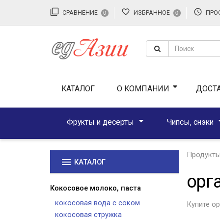
filter_none
favorite_border
access_time
СРАВНЕНИЕ
ИЗБРАННОЕ
ПРО
0
0
КАТАЛОГ
О КОМПАНИИ
ДОСТ
Фрукты и десерты
Чипсы, снэки
Продукты
menu
КАТАЛОГ
орг
Кокосовое молоко, паста
кокосовая вода с соком
Купите ор
кокосовая стружка