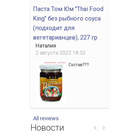
Паста Том Юм "Thai Food
King" без рыбного соуса
(подходит для
вегетарианцев), 227 гр
Наталия
2 августа 2022 18:52
Состав???
All reviews
Новости