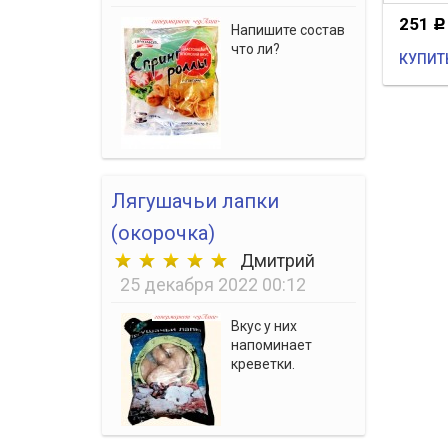
251
Р
Напишите состав
что ли?
КУПИТ
Лягушачьи лапки
(окорочка)
Дмитрий
25 декабря 2022 00:12
Вкус у них
напоминает
креветки.