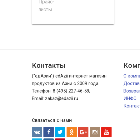
Прайс-
листы
Контакты
Комп
("едАзии") edAzii интернет магазин
О комп
продуктов из Азии с 2009 года.
Достав
Телефон: 8 (495) 227-46-58;
Возвра
Email: zakaz@edazii.ru
ИНФО
Контак
Связаться с нами