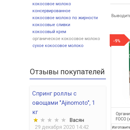
кокосовое молоко
консервированное
Выводить
кокосовое молоко по жирности
кокосовые сливки
кокосовый крем
органическое кокосовое молоко
-9%
сухое кокосовое молоко
Отзывы покупателей
Спринг роллы с
овощами "Ajinomoto", 1
кг
Органи
FOCO (
Васян
29 декабря 2020 14:42
Изготовит