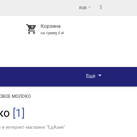
more_vert
RUB
Корзина
shopping_cart
на сумму
0
Р
Ещё
ОВОЕ МОЛОКО
ко
[1]
в интернет-магазине "ЕдАзии".