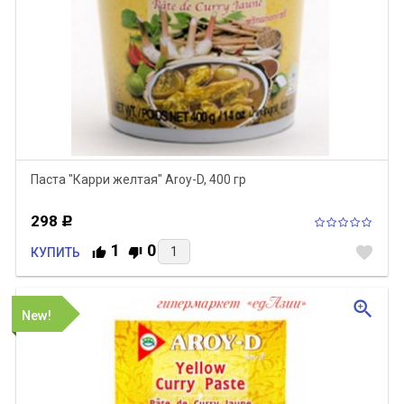
Паста "Карри желтая" Aroy-D, 400 гр
298
Р
1
0
favorite
КУПИТЬ
zoom_in
New!