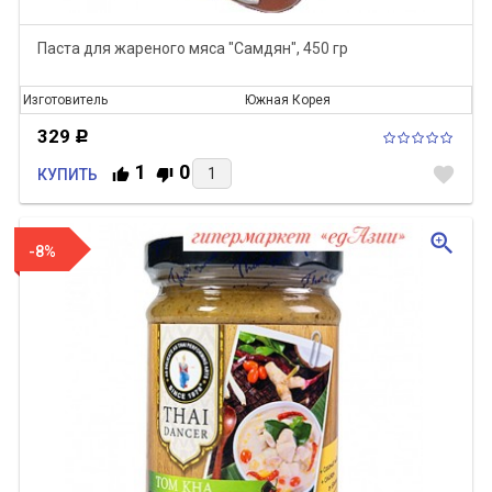
Паста для жареного мяса "Самдян", 450 гр
Изготовитель
Южная Корея
329
Р
1
0
favorite
КУПИТЬ
zoom_in
-8%