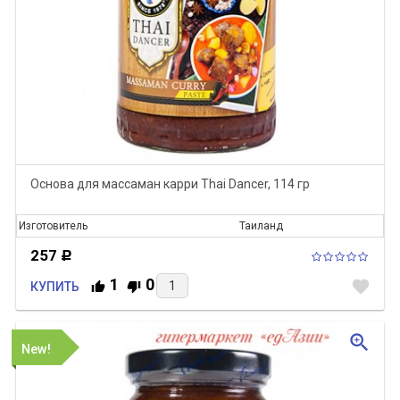
Основа для маcсаман карри Thai Dancer, 114 гр
Изготовитель
Таиланд
257
Р
1
0
favorite
КУПИТЬ
zoom_in
New!