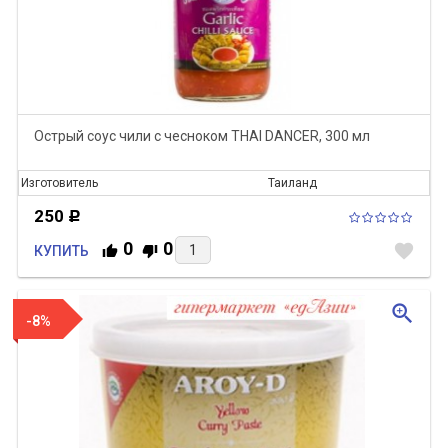
Острый соус чили с чесноком THAI DANCER, 300 мл
Изготовитель
Таиланд
250
Р
0
0
favorite
КУПИТЬ
zoom_in
-8%