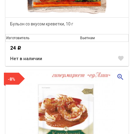
Бульон со вкусом креветки, 10 г
Изготовитель
Вьетнам
24
Р
favorite
Нет в наличии
zoom_in
-8%