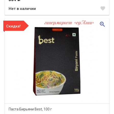
favorite
Нет в наличии
zoom_in
Скидка!
Паста Бирьяни Best, 100 г