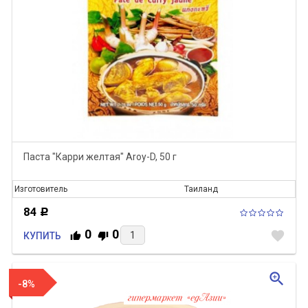
Паста "Карри желтая" Aroy-D, 50 г
Изготовитель
Таиланд
84
Р
0
0
favorite
КУПИТЬ
zoom_in
-8%