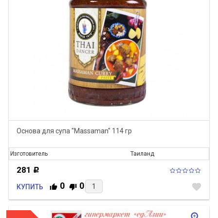
Основа для супа "Massaman" 114 гр
Изготовитель
Таиланд
281
Р
0
0
favorite
КУПИТЬ
zoom_in