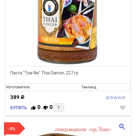
Паста "Том Ям" Thai Dancer, 227 гр
Изготовитель
Таиланд
389
Р
0
0
favorite
КУПИТЬ
zoom_in
-9%