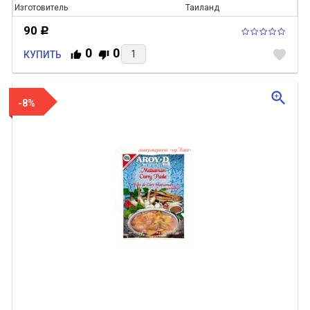
Изготовитель
Таиланд
90
Р
0
0
favorite
КУПИТЬ
zoom_in
-8%