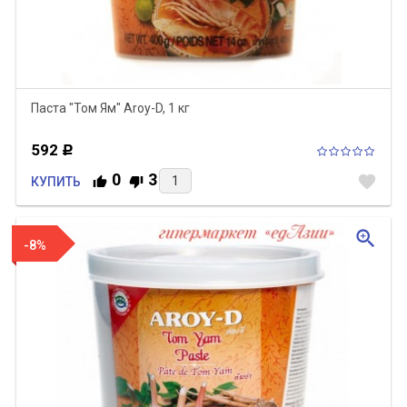
Паста "Том Ям" Aroy-D, 1 кг
592
Р
0
3
favorite
КУПИТЬ
zoom_in
-8%