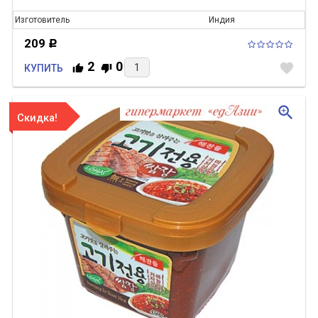
Изготовитель
Индия
209
Р
2
0
favorite
КУПИТЬ
zoom_in
Скидка!