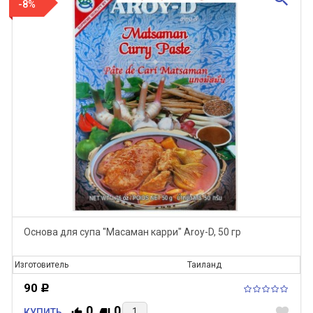
-8%
Основа для супа "Масаман карри" Aroy-D, 50 гр
Изготовитель
Таиланд
90
Р
0
0
favorite
КУПИТЬ