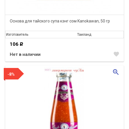
Основа для тайского супа кэнг сом Kanokawan, 50 гр
Изготовитель
Таиланд
106
Р
favorite
Нет в наличии
zoom_in
-8%