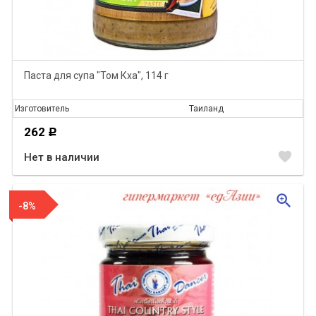
Паста для супа "Том Кха", 114 г
Изготовитель
Таиланд
262
Р
favorite
Нет в наличии
zoom_in
-8%