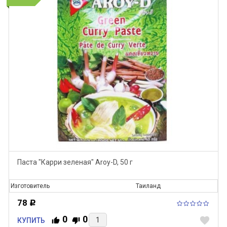
Паста "Карри зеленая" Aroy-D, 50 г
Изготовитель
Таиланд
78
Р
0
0
favorite
КУПИТЬ