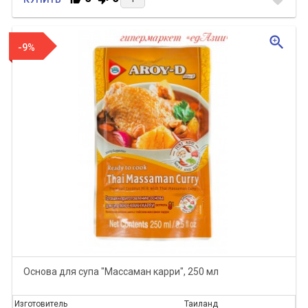
zoom_in
-9%
Основа для супа "Массаман карри", 250 мл
Изготовитель
Таиланд