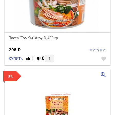
Паста "Том Ям" Aroy-D, 400 гр
298
Р
1
0
favorite
КУПИТЬ
zoom_in
-8%