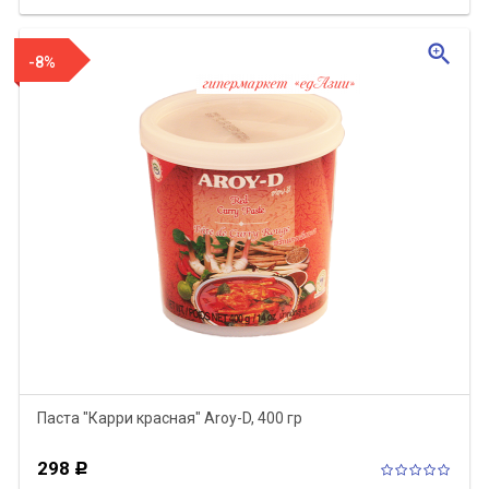
zoom_in
-8%
Паста "Карри красная" Aroy-D, 400 гр
298
Р