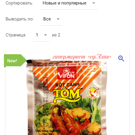
Сортировать:
Новые и популярные
Выводить по:
Все
Страница:
1
из 2
zoom_in
New!