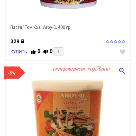
Паста "Том Кха" Aroy-D, 400 гр
329
Р
0
0
favorite
КУПИТЬ
zoom_in
-9%