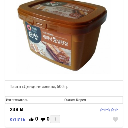
Паста «Дендян» соевая, 500 гр
Изготовитель
Южная Корея
238
Р
0
0
favorite
КУПИТЬ