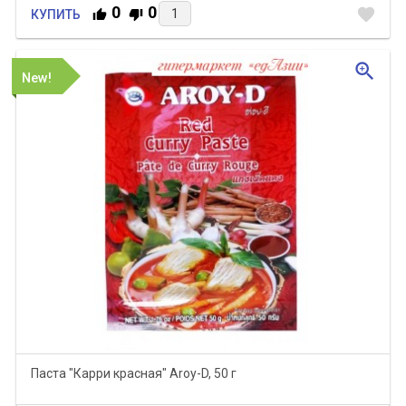
0
0
favorite
КУПИТЬ
zoom_in
New!
Паста "Карри красная" Aroy-D, 50 г