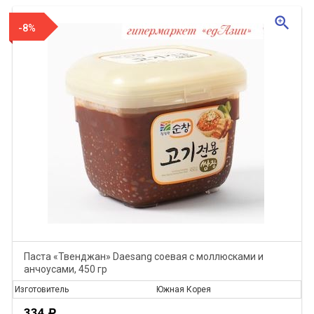
zoom_in
-8%
Паста «Твенджан» Daesang соевая с моллюсками и
анчоусами, 450 гр
Изготовитель
Южная Корея
334
Р