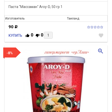
Паста "Массаман" Aroy-D, 50 гр 1
Изготовитель
Таиланд
90
Р
0
0
favorite
КУПИТЬ
zoom_in
-8%