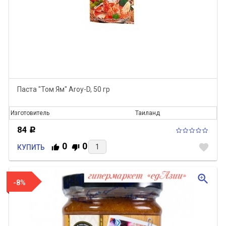
Паста "Том Ям" Aroy-D, 50 гр
Изготовитель
Таиланд
84
Р
0
0
favorite
КУПИТЬ
zoom_in
-8%