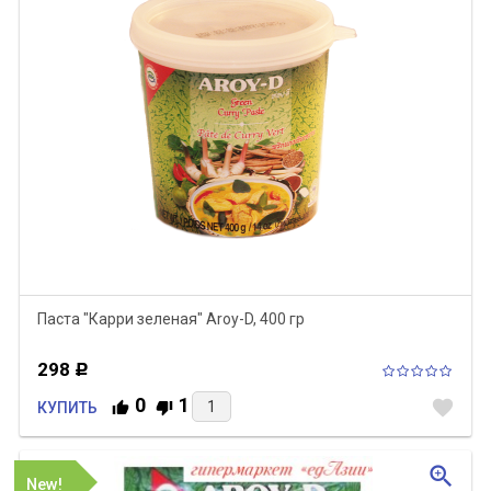
Паста "Карри зеленая" Aroy-D, 400 гр
298
Р
0
1
favorite
КУПИТЬ
zoom_in
New!