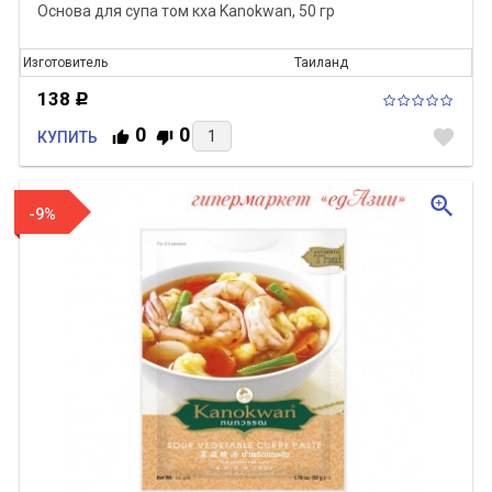
Основа для супа том кха Kanokwan, 50 гр
Изготовитель
Таиланд
138
Р
0
0
favorite
КУПИТЬ
zoom_in
-9%