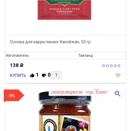
Основа для карри пананг Kanokwan, 50 гр
Изготовитель
Таиланд
138
Р
1
0
favorite
КУПИТЬ
zoom_in
-9%