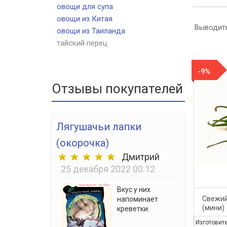
овощи для супа
овощи из Китая
Выводить
овощи из Таиланда
тайский перец
-9%
Отзывы покупателей
Лягушачьи лапки
(окорочка)
Дмитрий
25 декабря 2022 00:12
Вкус у них
Свежий
напоминает
(мини)
креветки.
Изготовит