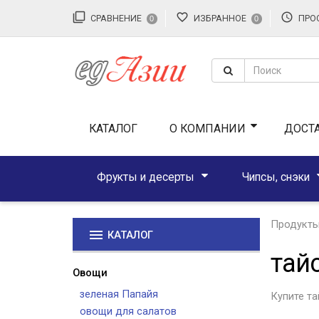
filter_none
favorite_border
access_time
СРАВНЕНИЕ
ИЗБРАННОЕ
ПРО
0
0
КАТАЛОГ
О КОМПАНИИ
ДОСТ
Фрукты и десерты
Чипсы, снэки
Продукты
menu
КАТАЛОГ
тай
Овощи
зеленая Папайя
Купите та
овощи для салатов