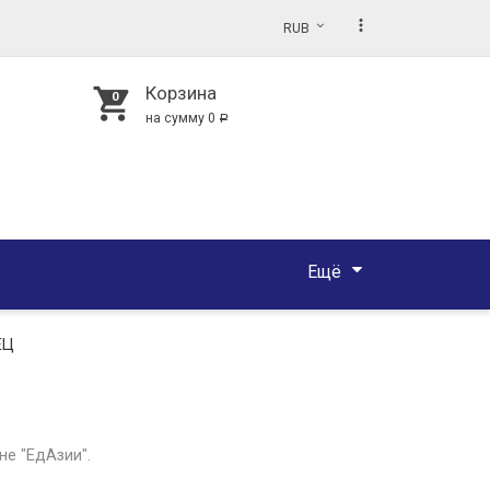
more_vert
RUB
Корзина
shopping_cart
на сумму
0
Р
Ещё
ЕЦ
не "ЕдАзии".