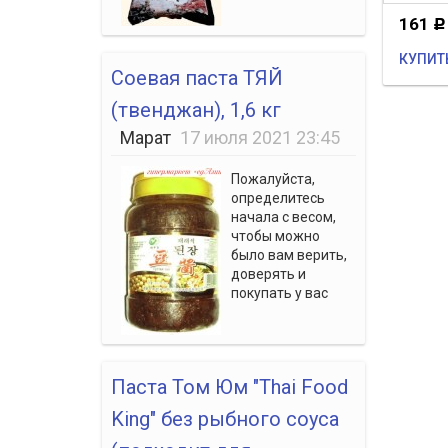
161
Р
КУПИТ
Соевая паста ТЯЙ
(твенджан), 1,6 кг
Марат
17 июля 2021 23:45
Пожалуйста,
определитесь
начала с весом,
чтобы можно
было вам верить,
доверять и
покупать у вас
Паста Том Юм "Thai Food
King" без рыбного соуса