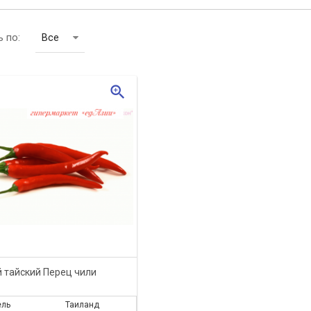
 по:
Все
zoom_in
 тайский Перец чили
ель
Таиланд