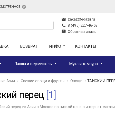
СМОТРЕННОЕ
0
mail
zakaz@edazii.ru
phone
8 (495) 227-46-58
feedback
Обратная связь
АВКА
ВОЗВРАТ
ИНФО
КОНТАКТЫ
Лапша и вермишель
Мука и темпура
 из Азии
Свежие овощи и фрукты
Овощи
ТАЙСКИЙ ПЕР
ский перец
[1]
йский перец из Азии в Москве по низкой цене в интернет-магази