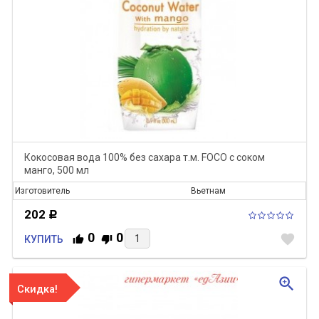
Кокосовая вода 100% без сахара т.м. FOCO с соком
манго, 500 мл
Изготовитель
Вьетнам
202
Р
0
0
favorite
КУПИТЬ
zoom_in
Скидка!