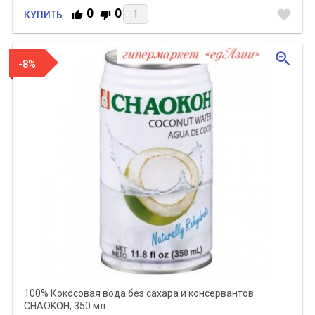
0
0
favorite
КУПИТЬ
zoom_in
-8%
100% Кокосовая вода без сахара и консервантов
CHAOKOH, 350 мл