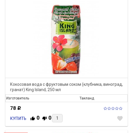
Кокосовая вода c фруктовым соком (клубника, виноград,
гранат) King Island, 250 мл
Изготовитель
Таиланд
78
Р
0
0
favorite
КУПИТЬ