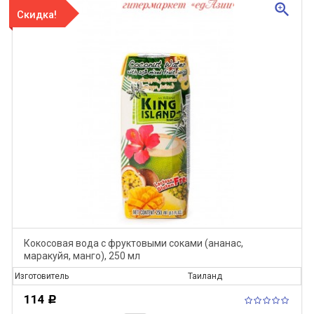
zoom_in
Скидка!
Кокосовая вода c фруктовыми соками (ананас,
маракуйя, манго), 250 мл
Изготовитель
Таиланд
114
Р