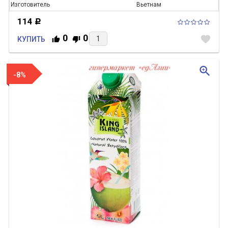
Изготовитель
Вьетнам
114
Р
0
0
favorite
КУПИТЬ
zoom_in
-8%