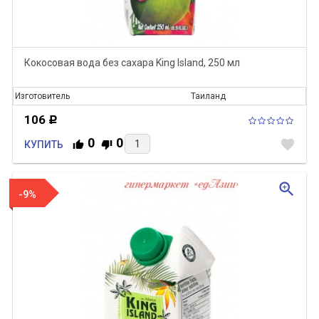
Кокосовая вода без сахара King Island, 250 мл
Изготовитель
Таиланд
106
Р
0
0
favorite
КУПИТЬ
zoom_in
-9%