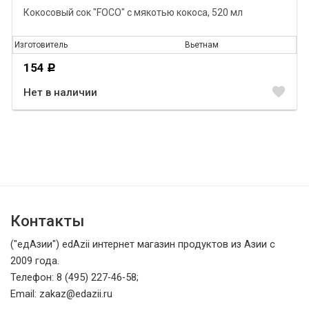
Кокосовый сок "FOCO" с мякотью кокоса, 520 мл
Изготовитель
Вьетнам
154
Р
favorite
Нет в наличии
Контакты
("едАзии") edAzii интернет магазин продуктов из Азии с
2009 года.
Телефон: 8 (495) 227-46-58;
Email: zakaz@edazii.ru