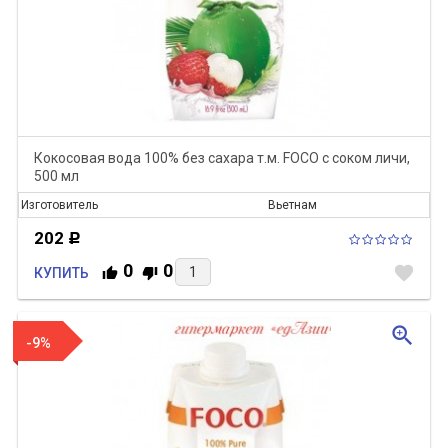
Кокосовая вода 100% без сахара т.м. FOCO с соком личи,
500 мл
Изготовитель
Вьетнам
202
Р
0
0
favorite
КУПИТЬ
zoom_in
-9%