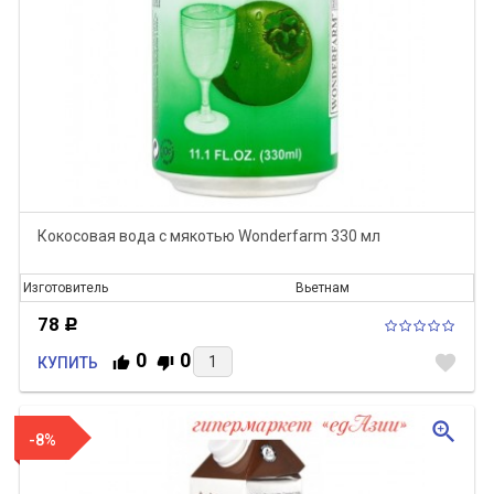
Кокосовая вода с мякотью Wonderfarm 330 мл
Изготовитель
Вьетнам
78
Р
0
0
favorite
КУПИТЬ
zoom_in
-8%