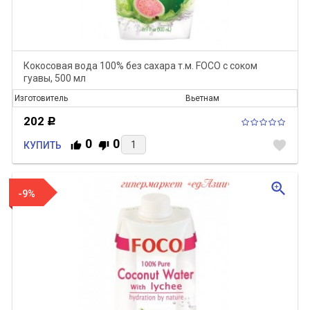
Кокосовая вода 100% без сахара т.м. FOCO с соком
гуавы, 500 мл
Изготовитель
Вьетнам
202
Р
0
0
favorite
КУПИТЬ
zoom_in
-9%