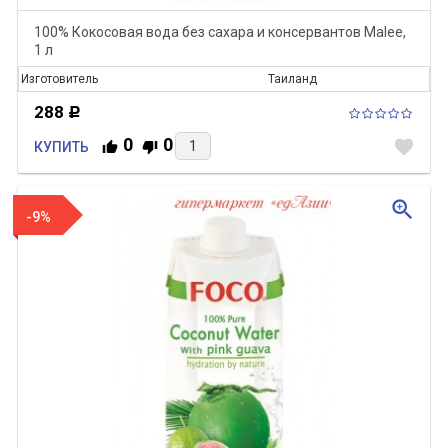
100% Кокосовая вода без сахара и консервантов Malee,
1 л
Изготовитель
Таиланд
288
Р
0
0
favorite
КУПИТЬ
zoom_in
-9%