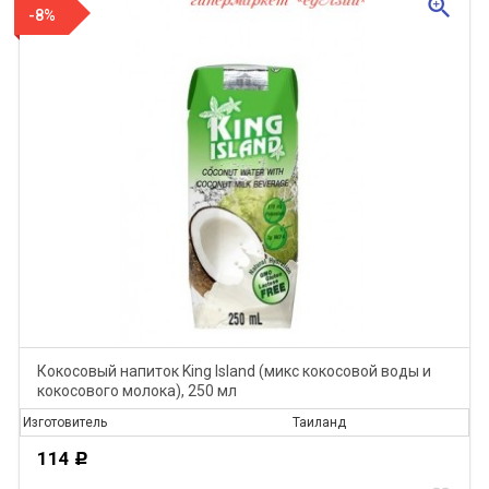
zoom_in
-8%
Кокосовый напиток King Island (микс кокосовой воды и
кокосового молока), 250 мл
Изготовитель
Таиланд
114
Р