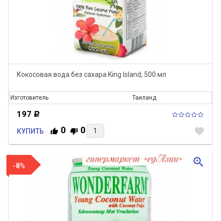
Кокосовая вода без сахара King Island, 500 мл
Изготовитель
Таиланд
197
Р
0
0
favorite
КУПИТЬ
zoom_in
-8%