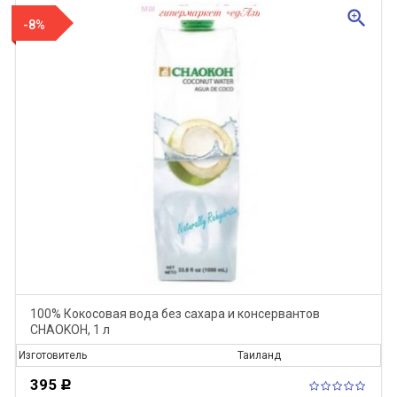
zoom_in
-8%
100% Кокосовая вода без сахара и консервантов
CHAOKOH, 1 л
Изготовитель
Таиланд
395
Р