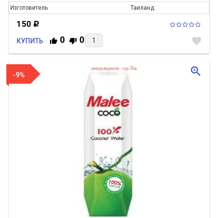
Изготовитель
Таиланд
150
Р
0
0
favorite
КУПИТЬ
zoom_in
-9%