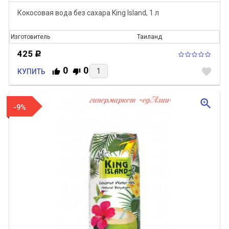
Кокосовая вода без сахара King Island, 1 л
Изготовитель
Таиланд
425
Р
0
0
favorite
КУПИТЬ
zoom_in
-9%