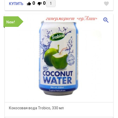
0
0
favorite
КУПИТЬ
zoom_in
New!
Кокосовая вода Trobico, 330 мл