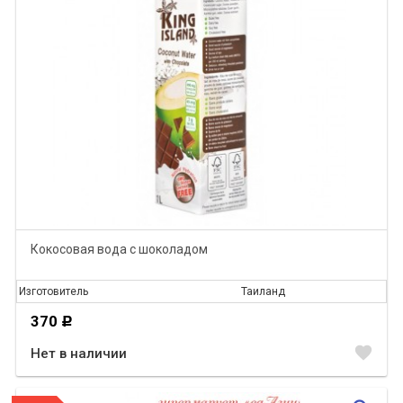
Кокосовая вода с шоколадом
Изготовитель
Таиланд
370
Р
favorite
Нет в наличии