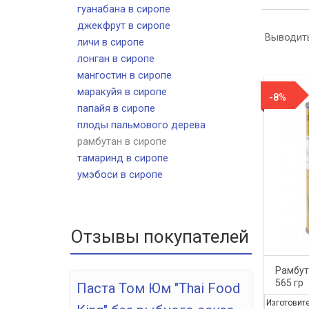
гуанабана в сиропе
джекфрут в сиропе
Выводить
личи в сиропе
лонган в сиропе
мангостин в сиропе
маракуйя в сиропе
-8%
папайя в сиропе
плоды пальмового дерева
рамбутан в сиропе
тамаринд в сиропе
умэбоси в сиропе
Отзывы покупателей
Рамбута
565 гр
Паста Том Юм "Thai Food
Изготовит