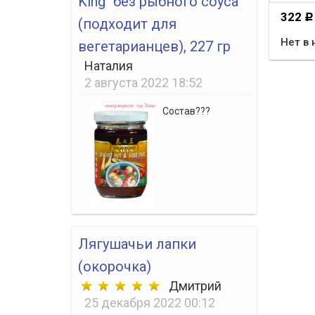
King" без рыбного соуса
322
Р
(подходит для
Нет в 
вегетарианцев), 227 гр
Наталия
2 августа 2022 18:52
Состав???
Лягушачьи лапки
(окорочка)
Дмитрий
25 декабря 2022 00:12