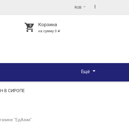
more_vert
RUB
Корзина
shopping_cart
на сумму
0
Р
Ещё
Н В СИРОПЕ
газине "ЕдАзии".