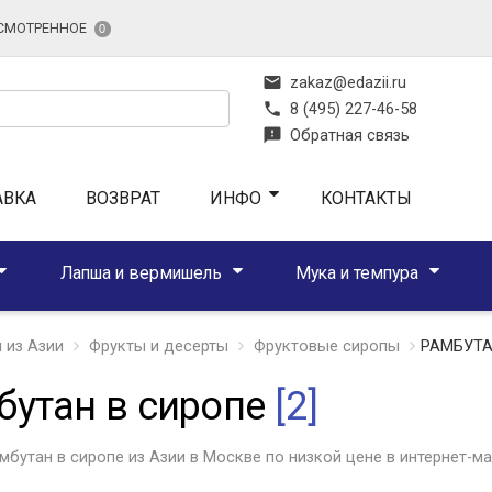
СМОТРЕННОЕ
0
mail
zakaz@edazii.ru
phone
8 (495) 227-46-58
feedback
Обратная связь
АВКА
ВОЗВРАТ
ИНФО
КОНТАКТЫ
Лапша и вермишель
Мука и темпура
 из Азии
Фрукты и десерты
Фруктовые сиропы
РАМБУТА
бутан в сиропе
[2]
мбутан в сиропе из Азии в Москве по низкой цене в интернет-ма