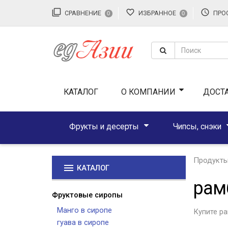
filter_none
favorite_border
access_time
СРАВНЕНИЕ
ИЗБРАННОЕ
ПРО
0
0
КАТАЛОГ
О КОМПАНИИ
ДОСТ
Фрукты и десерты
Чипсы, снэки
Продукты
menu
КАТАЛОГ
рам
Фруктовые сиропы
Манго в сиропе
Купите ра
гуава в сиропе