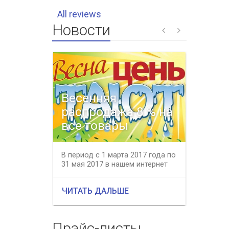
All reviews
Новости
Весенняя
распродажа 8 % на
С на
все товары
Новы
В период с 1 марта 2017 года по
Интернет
31 мая 2017 в нашем интернет
сердечно
магазине действует весення...
наступа
2017. Жел
ЧИТАТЬ ДАЛЬШЕ
ЧИТАТЬ
Прайс-листы