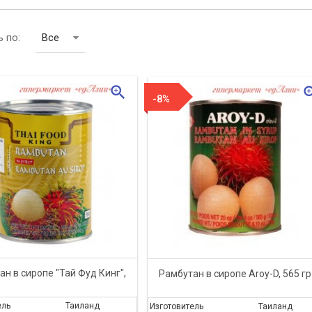
 по:
Все
zoom_in
zoom
-8%
н в сиропе "Тай Фуд Кинг",
Рамбутан в сиропе Aroy-D, 565 гр
ель
Таиланд
Изготовитель
Таиланд