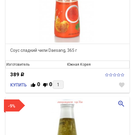
Соус сладкий чили Daesang, 365 г
Изготовитель
Южная Корея
389
Р
0
0
favorite
КУПИТЬ
zoom_in
-9%