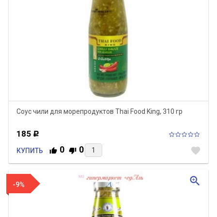
Соус чили для морепродуктов Thai Food King, 310 гр
185
Р
0
0
favorite
КУПИТЬ
zoom_in
-9%