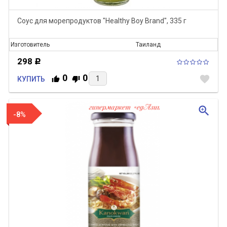
Соус для морепродуктов "Healthy Boy Brand", 335 г
Изготовитель
Таиланд
298
Р
0
0
favorite
КУПИТЬ
zoom_in
-8%