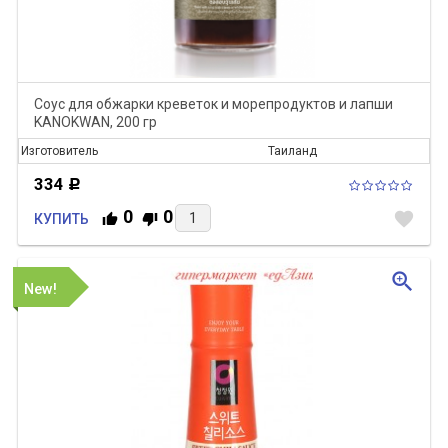
Соус для обжарки креветок и морепродуктов и лапши
KANOKWAN, 200 гр
Изготовитель
Таиланд
334
Р
0
0
favorite
КУПИТЬ
zoom_in
New!