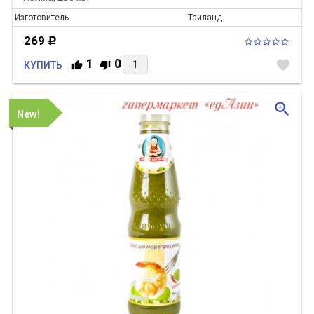
Изготовитель
Таиланд
269
Р
1
0
favorite
КУПИТЬ
zoom_in
New!