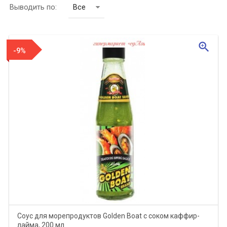
Выводить по:
Все
zoom_in
-9%
Соус для морепродуктов Golden Boat с соком каффир-
лайма, 200 мл