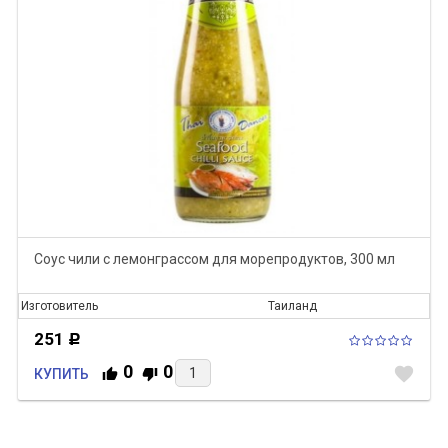
Соус чили с лемонграссом для морепродуктов, 300 мл
Изготовитель
Таиланд
251
Р
0
0
favorite
КУПИТЬ