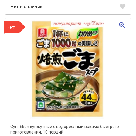
favorite
Нет в наличии
zoom_in
-8%
Суп Riken кунжутный с водорослями вакаме быстрого
приготовления, 10 порций