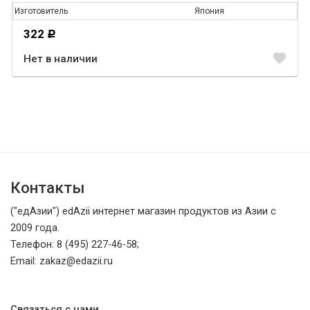
Изготовитель
Япония
322
Р
favorite
Нет в наличии
Контакты
("едАзии") edAzii интернет магазин продуктов из Азии с
2009 года.
Телефон: 8 (495) 227-46-58;
Email: zakaz@edazii.ru
Связаться с нами