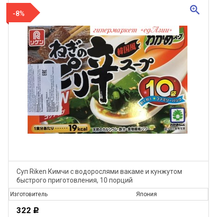
zoom_in
-8%
Суп Riken Кимчи с водорослями вакаме и кунжутом
быстрого приготовления, 10 порций
Изготовитель
Япония
322
Р