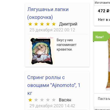
Изготовит
Лягушачьи лапки
472
Р
(окорочка)
Нет в 
Дмитрий
25 декабря 2022 00:12
New!
Вкус у них
напоминает
креветки.
Спринг роллы с
овощами "Ajinomoto", 1
кг
Паста м
Васян
29 декабря 2020 14:42