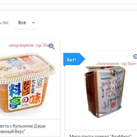
 по:
Все
zoom_in
zoom
Хит!
аста с бульоном Даши
ранный Вкус"
Мисо-паста соевая "АкаМисо"