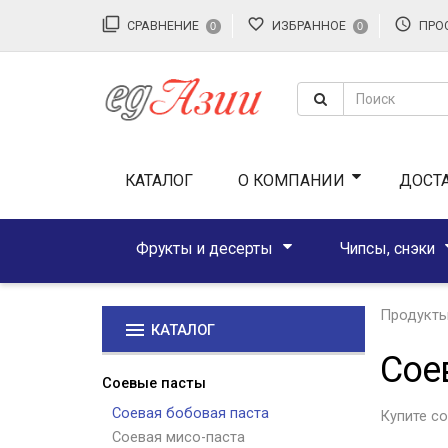
filter_none
favorite_border
access_time
СРАВНЕНИЕ
ИЗБРАННОЕ
ПРО
0
0
КАТАЛОГ
О КОМПАНИИ
ДОСТ
Фрукты и десерты
Чипсы, снэки
Продукты
menu
КАТАЛОГ
Сое
Соевые пасты
Соевая бобовая паста
Купите со
Соевая мисо-паста