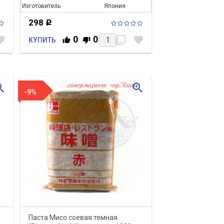
Изготовитель
Япония
298
Р
0
0
rite
filter_none
favorite
КУПИТЬ
_in
zoom_in
-9%
Паста Мисо соевая темная