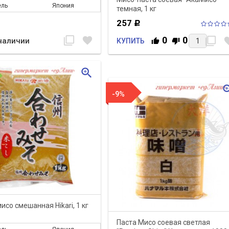
ель
Япония
темная, 1 кг
257
Р
filter_none
favorite
0
0
filter_none
favo
наличии
КУПИТЬ
zoom_in
zoom
-9%
исо смешанная Hikari, 1 кг
Паста Мисо соевая светлая