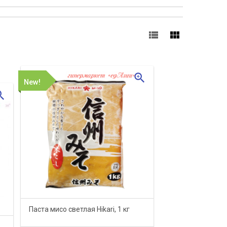
view_list
view_module
zoom_in
New!
_in
Паста мисо светлая Hikari, 1 кг