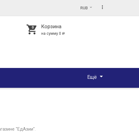
more_vert
RUB
Корзина
shopping_cart
на сумму
0
Р
Ещё
газине "ЕдАзии".