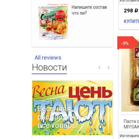
Изготовит
Напишите состав
298
Р
что ли?
КУПИТ
-9%
All reviews
Новости
Весенняя
распродажа 8 % на
С на
Паста 
все товары
Новы
MIYSAK
качест
Изготовит