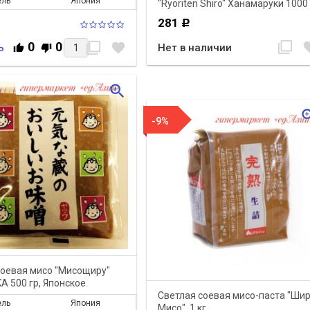
ель
Япония
"Ryoriten Shiro" Ханамаруки 1000
гр, Японское качество!
281
Р
0
0
filter_none
favo
filter_none
favorite
Нет в наличии
Ь
zoom_in
zoom
-9%
ступающим
соевая мисо "Мисощиру"
м Годом
A 500 гр, Японское
Светлая соевая мисо-паста "Ши
во!
ель
Япония
Мисо", 1 кг