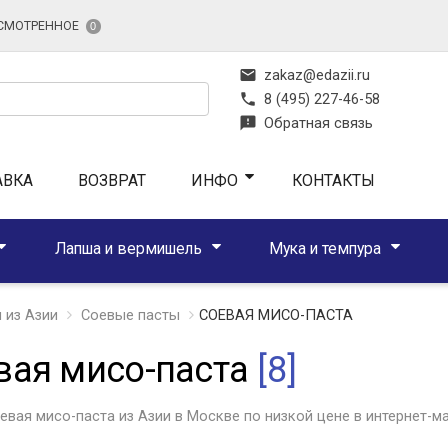
СМОТРЕННОЕ
0
mail
zakaz@edazii.ru
phone
8 (495) 227-46-58
feedback
Обратная связь
АВКА
ВОЗВРАТ
ИНФО
КОНТАКТЫ
Лапша и вермишель
Мука и темпура
 из Азии
Соевые пасты
СОЕВАЯ МИСО-ПАСТА
вая мисо-паста
[8]
евая мисо-паста из Азии в Москве по низкой цене в интернет-ма