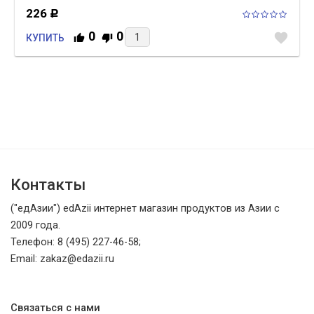
226
Р
0
0
favorite
КУПИТЬ
Контакты
("едАзии") edAzii интернет магазин продуктов из Азии с
2009 года.
Телефон: 8 (495) 227-46-58;
Email: zakaz@edazii.ru
Связаться с нами