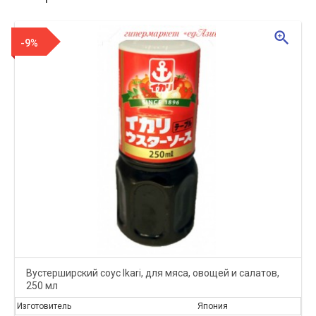
zoom_in
-9%
Вустерширский соус Ikari, для мяса, овощей и салатов,
250 мл
Изготовитель
Япония