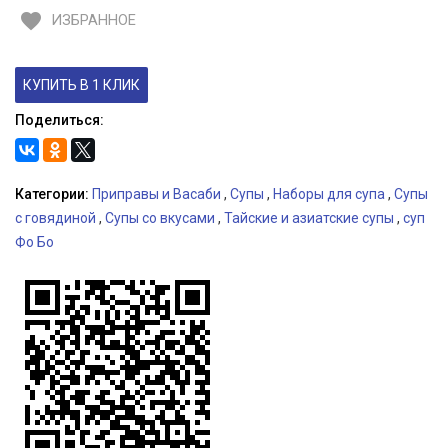
favorite
ИЗБРАННОЕ
КУПИТЬ В 1 КЛИК
Поделиться:
Категории:
Приправы и Васаби
,
Супы
,
Наборы для супа
,
Супы
с говядиной
,
Супы со вкусами
,
Тайские и азиатские супы
,
суп
Фо Бо